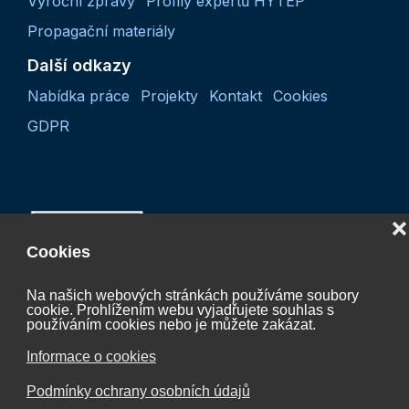
Výroční zprávy
Profily expertů HYTEP
Propagační materiály
Další odkazy
Nabídka práce
Projekty
Kontakt
Cookies
GDPR
❌
Cookies
Na našich webových stránkách používáme soubory
cookie. Prohlížením webu vyjadřujete souhlas s
Projekt “Koordinační činnost České vodíkové
používáním cookies nebo je můžete zakázat.
technologické platformy 2027“
Informace o cookies
CZ.01.01.01/07/24_052/0005624
Podmínky ochrany osobních údajů
je spolufinancován Evropskou unií.