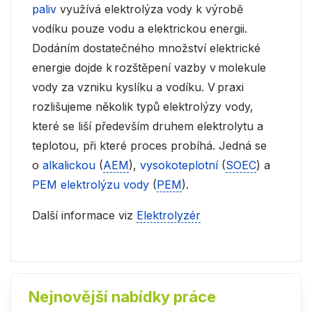
paliv
využívá elektrolýza vody k výrobě
vodíku pouze vodu a elektrickou energii.
Dodáním dostatečného množství elektrické
energie dojde k rozštěpení vazby v molekule
vody za vzniku kyslíku a vodíku. V praxi
rozlišujeme několik typů elektrolýzy vody,
které se liší především druhem elektrolytu a
teplotou, při které proces probíhá. Jedná se
o
alkalickou
(
AEM
),
vysokoteplotní
(
SOEC
) a
PEM elektrolýzu vody
(
PEM
).
Další informace viz
Elektrolyzér
Nejnovější nabídky práce