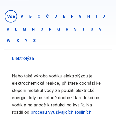
Vše
A
B
C
Č
D
E
F
G
H
I
J
K
L
M
N
O
P
Q
R
S
T
U
V
W
X
Y
Z
Elektrolýza
Nebo také výroba vodíku elektrolýzou je
elektrochemická reakce, při které dochází ke
štěpení molekul vody za použití elektrické
energie, kdy na katodě dochází k redukci na
vodík a na anodě k redukci na kyslík. Na
rozdíl od
procesu využívajících fosilních