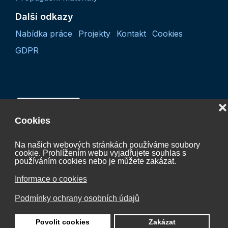
Další odkazy
Nabídka práce
Projekty
Kontakt
Cookies
GDPR
❌
Cookies
Na našich webových stránkách používáme soubory
cookie. Prohlížením webu vyjadřujete souhlas s
Projekt “Koordinační činnost České vodíkové
používáním cookies nebo je můžete zakázat.
technologické platformy 2027“
Informace o cookies
CZ.01.01.01/07/24_052/0005624
Podmínky ochrany osobních údajů
je spolufinancován Evropskou unií.
Povolit cookies
Zakázat